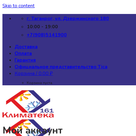
Skip to content
г. Таганрог, ул. Дзержинского 180
10:00 - 19:00
+7(908)5141900
Доставка
Оплата
Гарантия
Официальное представительство Tica
Корзина /
0.00
₽
Корзина пуста.
Мой аккаунт