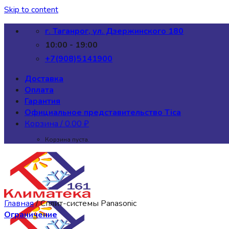
Skip to content
г. Таганрог, ул. Дзержинского 180
10:00 - 19:00
+7(908)5141900
Доставка
Оплата
Гарантия
Официальное представительство Tica
Корзина /
0.00
₽
Корзина пуста.
Главная
/
Сплит-системы Panasonic
Ограничение