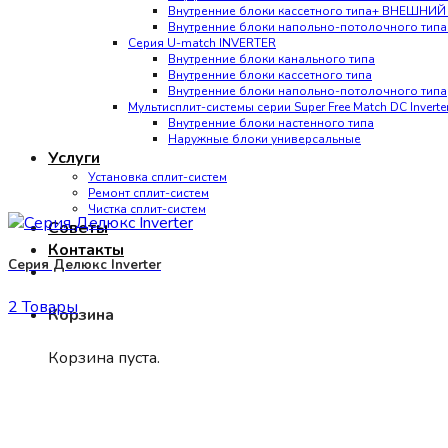
Внутренние блоки кассетного типа+ ВНЕШНИ
Внутренние блоки напольно-потолочного ти
Серия U-match INVERTER
Внутренние блоки канального типа
Внутренние блоки кассетного типа
Внутренние блоки напольно-потолочного типа
Мультисплит-системы серии Super Free Match DC Invert
Внутренние блоки настенного типа
Наружные блоки универсальные
Услуги
Установка сплит-систем
Ремонт сплит-систем
Чистка сплит-систем
Советы
Контакты
Серия Делюкс Inverter
2 Товары
Корзина
Корзина пуста.