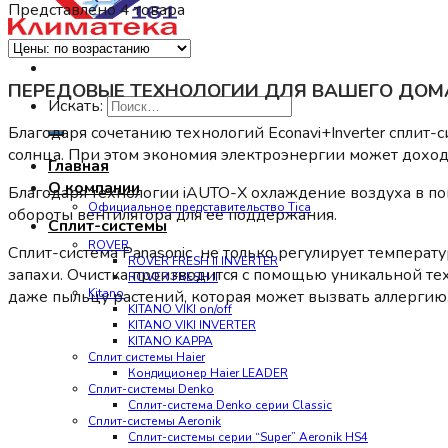
Представлено 4 товара
ПЕРЕДОВЫЕ ТЕХНОЛОГИИ ДЛЯ ВАШЕГО ДОМ
Искать:
Благодаря сочетанию технологий Econavi+Inverter сплит-
солнца. При этом экономия электроэнергии может дохо
Главная
О компании
Благодаря технологии iAUTO-X охлаждение воздуха в п
Официальное представительство Tica
обороты вентилятора для ее поддержания.
Сплит-системы
ROVER
Сплит-система Panasonic не только регулирует температ
ROVER FRESH II INVERTER
запахи. Очистка производится с помощью уникальной те
ROVER FRESH II
Kitano
даже пыльцу растений, которая может вызвать аллергию
KITANO VIKI on/off
KITANO VIKI INVERTER
KITANO KAPPA
Сплит системы Haier
Кондиционер Haier LEADER
Сплит-системы Denko
Сплит-система Denko серии Classic
Сплит-системы Aeronik
Сплит-системы серии “Super” Aeronik HS4