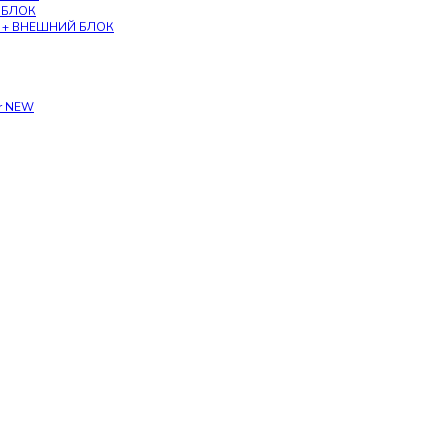
Й БЛОК
па + ВНЕШНИЙ БЛОК
er NEW