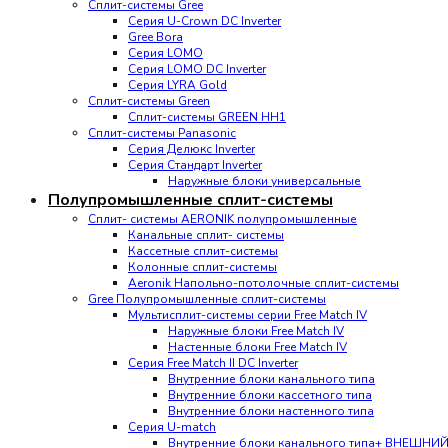
Сплит-системы Gree
Серия U-Crown DC Inverter
Gree Bora
Серия LOMO
Серия LOMO DC Inverter
Серия LYRA Gold
Сплит-системы Green
Сплит-системы GREEN HH1
Сплит-системы Panasonic
Серия Делюкс Inverter
Серия Стандарт Inverter
Наружные блоки универсальные
Полупромышленные сплит-системы
Сплит- системы AERONIK полупромышленные
Канальные сплит- системы
Кассетные сплит-системы
Колонные сплит-системы
Aeronik Напольно-потолочные сплит-системы
Gree Полупромышленные сплит-системы
Мультисплит-системы cерии Free Match IV
Наружные блоки Free Match IV
Настенные блоки Free Match IV
Серия Free Match II DC Inverter
Внутренние блоки канального типа
Внутренние блоки кассетного типа
Внутренние блоки настенного типа
Серия U-match
Внутренние блоки канального типа+ ВНЕШНИ