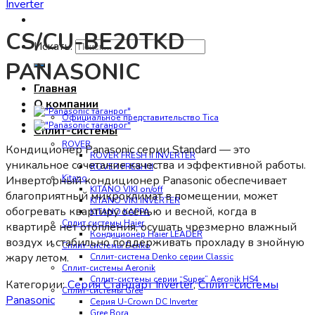
Inverter
CS/CU-BE20TKD
Искать:
PANASONIC
Главная
О компании
Официальное представительство Tica
Сплит-системы
ROVER
Кондиционер Panasonic серии Standard — это
ROVER FRESH II INVERTER
уникальное сочетание качества и эффективной работы.
ROVER FRESH II
Kitano
Инверторный кондиционер Panasonic обеспечивает
KITANO VIKI on/off
благоприятный микроклимат в помещении, может
KITANO VIKI INVERTER
обогревать квартиру осенью и весной, когда в
KITANO KAPPA
Сплит системы Haier
квартире нет отопления, осушать чрезмерно влажный
Кондиционер Haier LEADER
воздух и стабильно поддерживать прохладу в знойную
Сплит-системы Denko
жару летом.
Сплит-система Denko серии Classic
Сплит-системы Aeronik
Сплит-системы серии “Super” Aeronik HS4
Категории:
Серия Стандарт Inverter
,
Сплит-системы
Сплит-системы Gree
Panasonic
Серия U-Crown DC Inverter
Gree Bora