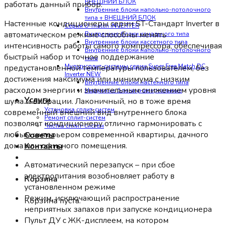
ВНЕШНИЙ БЛОК
работать данный прибор.
Внутренние блоки напольно-потолочного
типа + ВНЕШНИЙ БЛОК
Настенные кондиционеры серии ST-Стандарт Inverter в
Серия U-match INVERTER
автоматическом режиме способны менять
Внутренние блоки канального типа
Внутренние блоки кассетного типа
интенсивность работы самого компрессора, обеспечивая
Внутренние блоки напольно-потолочного
быстрый набор и точное поддержание
типа
Мультисплит-системы серии Super Free Match DC
предустановленной температуры пользователем, без
Inverter NEW
достижения максимума или минимума с низким
Внутренние блоки настенного типа
расходом энергии и значительным снижением уровня
Наружные блоки универсальные
Услуги
шума и вибрации. Лаконичный, но в тоже время
Установка сплит-систем
современный внешний вид внутреннего блока
Ремонт сплит-систем
позволяет кондиционеру отлично гармонировать с
Чистка сплит-систем
любым интерьером современной квартиры, дачного
Советы
дома или офисного помещения.
Контакты
Автоматический перезапуск – при сбое
электропитания возобновляет работу в
Корзина
установленном режиме
Режим, исключающий распространение
Корзина пуста.
неприятных запахов при запуске кондиционера
Пульт ДУ с ЖК-дисплеем, на котором