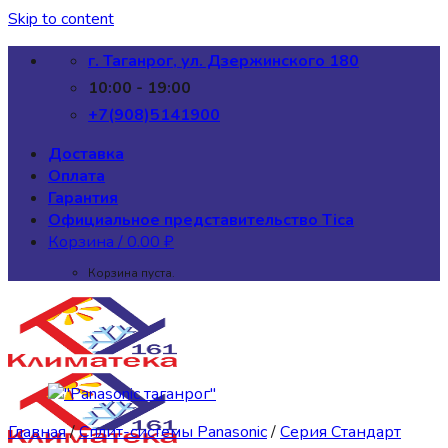
Skip to content
г. Таганрог, ул. Дзержинского 180
10:00 - 19:00
+7(908)5141900
Доставка
Оплата
Гарантия
Официальное представительство Tica
Корзина /
0.00
₽
Корзина пуста.
Главная
/
Сплит-системы Panasonic
/
Серия Стандарт