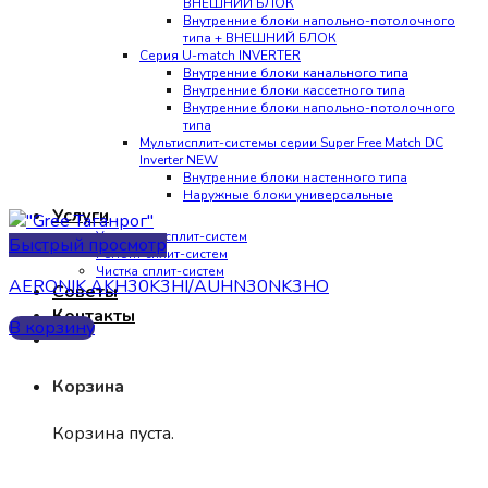
ВНЕШНИЙ БЛОК
Внутренние блоки напольно-потолочного
типа + ВНЕШНИЙ БЛОК
Серия U-match INVERTER
Внутренние блоки канального типа
Внутренние блоки кассетного типа
Внутренние блоки напольно-потолочного
типа
Мультисплит-системы серии Super Free Match DC
Inverter NEW
Внутренние блоки настенного типа
Наружные блоки универсальные
Услуги
Установка сплит-систем
Быстрый просмотр
Ремонт сплит-систем
Чистка сплит-систем
AERONIK AKH30K3HI/AUHN30NK3HO
Советы
Контакты
В корзину
Корзина
Корзина пуста.