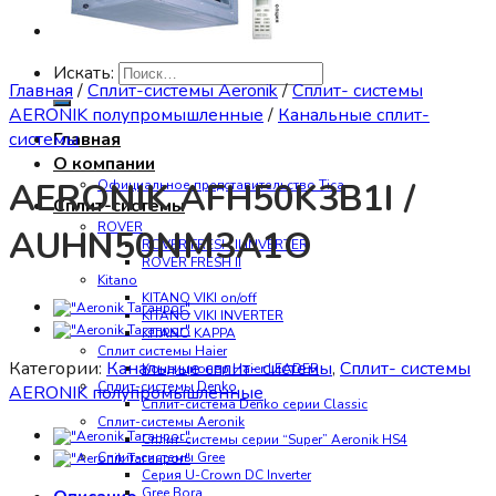
Искать:
Главная
/
Сплит-системы Aeronik
/
Сплит- системы
AERONIK полупромышленные
/
Канальные сплит-
системы
Главная
О компании
AERONIK AFH50K3B1I /
Официальное представительство Tica
Сплит-системы
ROVER
AUHN50NM3A1O
ROVER FRESH II INVERTER
ROVER FRESH II
Kitano
KITANO VIKI on/off
KITANO VIKI INVERTER
KITANO KAPPA
Сплит системы Haier
Категории:
Канальные сплит- системы
,
Сплит- системы
Кондиционер Haier LEADER
Сплит-системы Denko
AERONIK полупромышленные
Сплит-система Denko серии Classic
Сплит-системы Aeronik
Сплит-системы серии “Super” Aeronik HS4
Сплит-системы Gree
Серия U-Crown DC Inverter
Gree Bora