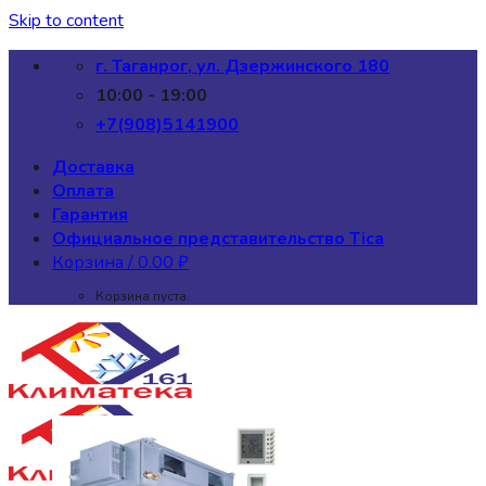
Skip to content
г. Таганрог, ул. Дзержинского 180
10:00 - 19:00
+7(908)5141900
Доставка
Оплата
Гарантия
Официальное представительство Tica
Корзина /
0.00
₽
Корзина пуста.