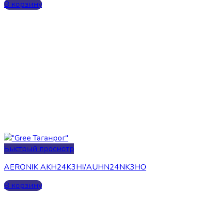
В корзину
Быстрый просмотр
AERONIK AKH24K3HI/AUHN24NK3HO
В корзину