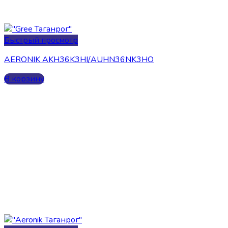
Быстрый просмотр
AERONIK AKH36K3HI/AUHN36NK3HO
В корзину