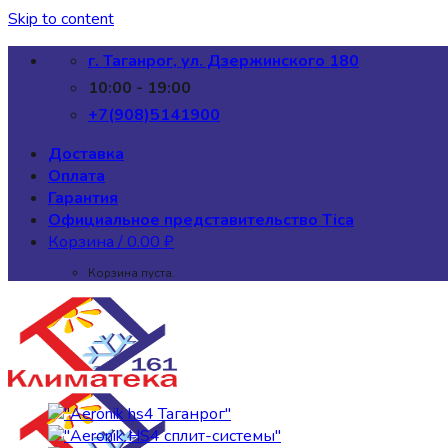
Skip to content
г. Таганрог, ул. Дзержинского 180
10:00 - 19:00
+7(908)5141900
Доставка
Оплата
Гарантия
Официальное представительство Tica
Корзина /
0.00
₽
Корзина пуста.