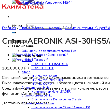
Искать:
Главная
/
Сплит-системы Aeronik
/
Сплит-системы "Super" 
Сплит AERONIK ASI-30HS5
Главная
О компании
Официальное представительство Tica
Сплит-системы
ROVER
ROVER FRESH II INVERTER
101,000.00
₽
ROVER FRESH II
Kitano
KITANO VIKI on/off
Стильный кондиционер со сменяющимися цветными вставк
KITANO VIKI INVERTER
Высококачественный пластик белого цвета и скрытый д
KITANO KAPPA
Среди функций, реализованных в сплит-системе, работа
Сплит системы Haier
Кондиционер Haier LEADER
функции «Авторестарт».
Сплит-системы Denko
Сплит-система Denko серии Classic
Доступно для предзаказа
Сплит-системы Aeronik
Сплит-системы серии “Super” Aeronik HS4