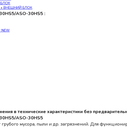
Й БЛОК
па + ВНЕШНИЙ БЛОК
30HS5/ASO-30HS5 :
er NEW
енения в технические характеристики без предваритель
-30HS5/ASO-30HS5
 грубого мусора, пыли и др. загрязнений. Для функцион