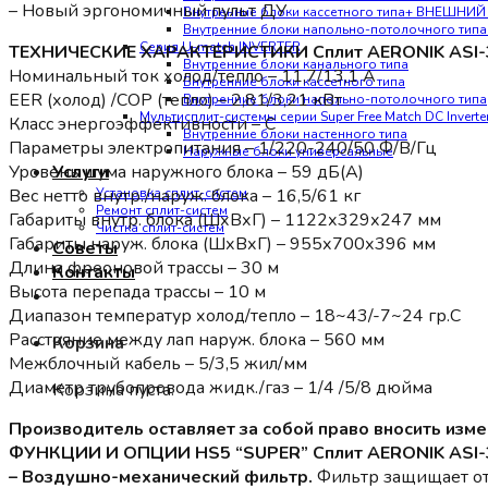
– Новый эргономичный пульт ДУ
Внутренние блоки кассетного типа+ ВНЕШНИ
Внутренние блоки напольно-потолочного ти
Серия U-match INVERTER
ТЕХНИЧЕСКИЕ ХАРАКТЕРИСТИКИ Сплит AERONIK ASI-
Внутренние блоки канального типа
Номинальный ток холод/тепло – 11,7/13,1 А
Внутренние блоки кассетного типа
EER (холод) /COP (тепло) – 2,81/3,21 кВт
Внутренние блоки напольно-потолочного типа
Мультисплит-системы серии Super Free Match DC Invert
Класс энергоэффективности – С
Внутренние блоки настенного типа
Параметры электропитания – 1/220-240/50 Ф/В/Гц
Наружные блоки универсальные
Уровень шума наружного блока – 59 дБ(А)
Услуги
Вес нетто внутр./наруж. блока – 16,5/61 кг
Установка сплит-систем
Ремонт сплит-систем
Габариты внутр. блока (ШхВхГ) – 1122х329х247 мм
Чистка сплит-систем
Габариты наруж. блока (ШхВхГ) – 955х700х396 мм
Советы
Длина фреоновой трассы – 30 м
Контакты
Высота перепада трассы – 10 м
Диапазон температур холод/тепло – 18~43/-7~24 гр.С
Расстояние между лап наруж. блока – 560 мм
Корзина
Межблочный кабель – 5/3,5 жил/мм
Диаметр трубопровода жидк./газ – 1/4 /5/8 дюйма
Корзина пуста.
Производитель оставляет за собой право вносить изм
ФУНКЦИИ И ОПЦИИ HS5 “SUPER” Сплит AERONIK ASI
– Воздушно-механический фильтр.
Фильтр защищает от