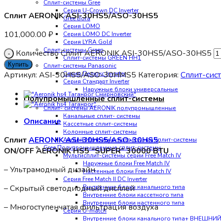
Сплит-системы Gree
Серия U-Crown DC Inverter
Сплит AERONIK ASI-30HS5/ASO-30HS5
Gree Bora
Серия LOMO
101,000.00
₽
Серия LOMO DC Inverter
Серия LYRA Gold
Сплит-системы Green
Количество Сплит AERONIK ASI-30HS5/ASO-30HS5
Сплит-системы GREEN HH1
Купить
Сплит-системы Panasonic
Артикул:
ASI-30HS5/ASO-30HMS5
Категория:
Сплит-сист
Серия Делюкс Inverter
Серия Стандарт Inverter
Наружные блоки универсальные
Полупромышленные сплит-системы
Сплит- системы AERONIK полупромышленные
Канальные сплит- системы
Описание
Кассетные сплит-системы
Колонные сплит-системы
Сплит
AERONIK ASI-30HS5/ASO-30HS5
.
Aeronik Напольно-потолочные сплит-системы
Gree Полупромышленные сплит-системы
ON/OFF AERONIK HS5 “SUPER” 30000 BTU
Мультисплит-системы cерии Free Match IV
Наружные блоки Free Match IV
– Ультрамодный дизайн
Настенные блоки Free Match IV
Серия Free Match II DC Inverter
– Скрытый светодиодный дисплей
Внутренние блоки канального типа
Внутренние блоки кассетного типа
Внутренние блоки настенного типа
– Многоступенчатая фильтрация воздуха
Серия U-match
Внутренние блоки канального типа+ ВНЕШНИ