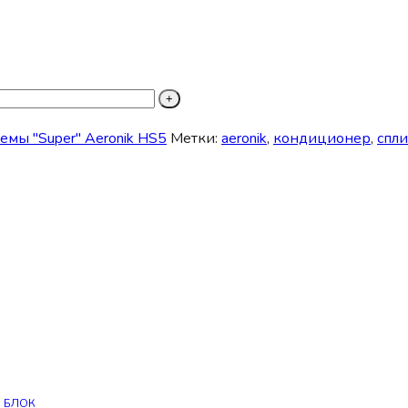
емы "Super" Aeronik HS5
Метки:
aeronik
,
кондиционер
,
спли
Й БЛОК