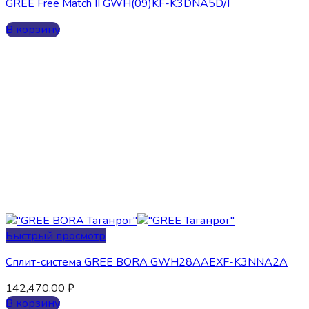
GREE Free Match II GWH(09)KF-K3DNA5D/I
В корзину
Быстрый просмотр
Сплит-система GREE BORA GWH28AAEXF-K3NNA2A
142,470.00
₽
В корзину