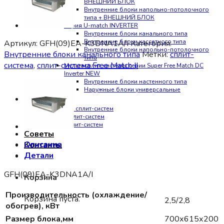
ВНЕШНИЙ БЛОК
Внутренние блоки напольно-потолочного
типа + ВНЕШНИЙ БЛОК
Серия U-match INVERTER
Внутренние блоки канального типа
Внутренние блоки кассетного типа
Артикул:
GFH(09)EA-K3DNA1A/I
Категория:
Внутренние блоки напольно-потолочного
Внутренние блоки канального типа
Метки:
сплит-
типа
система
,
сплит-система Free Match II
Мультисплит-системы серии Super Free Match DC
Inverter NEW
Внутренние блоки настенного типа
Наружные блоки универсальные
Услуги
Установка сплит-систем
Ремонт сплит-систем
Чистка сплит-систем
Советы
Описание
Контакты
Детали
GFH(09)EA-K3DNA1A/I
Корзина
Производительность (охлаждение/
Корзина пуста.
2,5/2,8
обогрев), кВт
Размер блока,мм
700х615х200