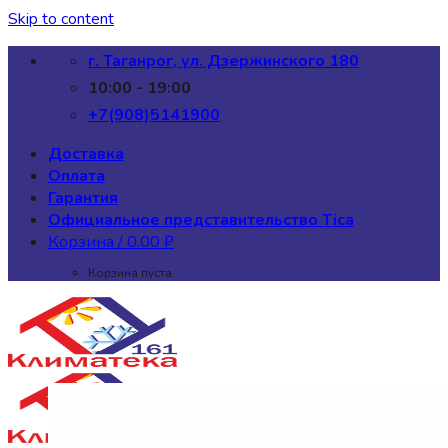
Skip to content
г. Таганрог, ул. Дзержинского 180
10:00 - 19:00
+7(908)5141900
Доставка
Оплата
Гарантия
Официальное представительство Tica
Корзина /
0.00
₽
Корзина пуста.