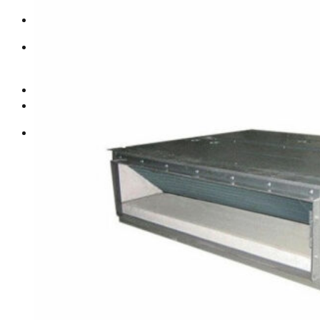
Искать:
Главная
О компании
Официальное представительство Tica
Сплит-системы
ROVER
ROVER FRESH II INVERTER
ROVER FRESH II
Kitano
KITANO VIKI on/off
KITANO VIKI INVERTER
KITANO KAPPA
Сплит системы Haier
Кондиционер Haier LEADER
Сплит-системы Denko
Сплит-система Denko серии Classic
Сплит-системы Aeronik
Сплит-системы серии “Super” Aeronik HS4
Сплит-системы Gree
Серия U-Crown DC Inverter
Gree Bora