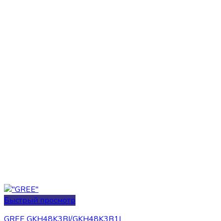
Быстрый просмотр
GREE GKH48K3BI/GKH48K3B1I