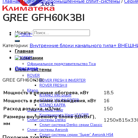
Главная
/
Gree Полупромышленные сплит-системы
/
Серия
GREE GFH60K3BI
Искать:
Категории:
Внутренние блоки канального типа+ ВНЕШ
Главная
О компании
Официальное представительство Tica
Описание
Сплит-системы
ROVER
GREE GFH60K3BI
ROVER FRESH II INVERTER
ROVER FRESH II
Kitano
Мощность в режиме обогрева, кВт
18,5
KITANO VIKI on/off
Мощность в режиме охлаждения, кВт
16
KITANO VIKI INVERTER
KITANO KAPPA
Расход воздуха, м3/час
150
Сплит системы Haier
Кондиционер Haier LEADER
Размеры внутреннего блока (ШxВxГ),
1250х815х33
Сплит-системы Denko
мм
Сплит-система Denko серии Classic
Сплит-системы Aeronik
Сплит-системы серии “Super” Aeronik HS4
Похожие товары