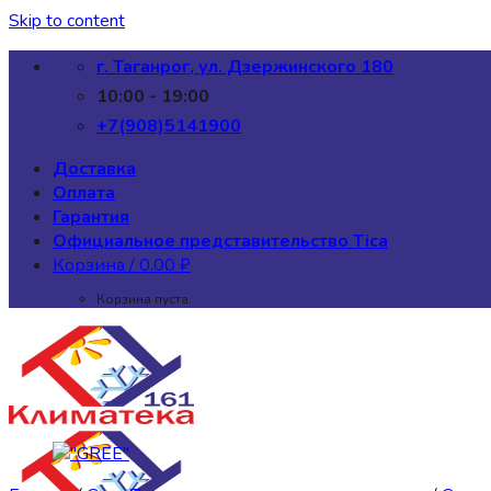
Skip to content
г. Таганрог, ул. Дзержинского 180
10:00 - 19:00
+7(908)5141900
Доставка
Оплата
Гарантия
Официальное представительство Tica
Корзина /
0.00
₽
Корзина пуста.