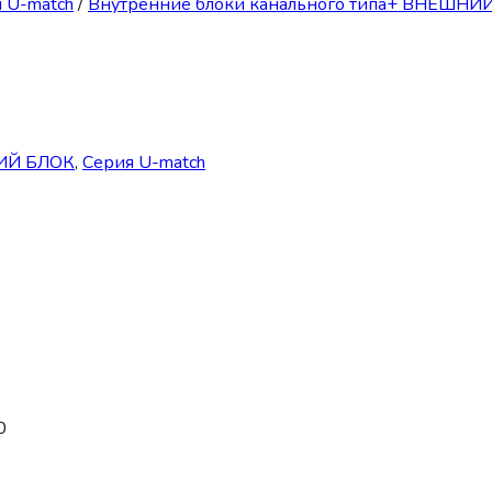
 U-match
/
Внутренние блоки канального типа+ ВНЕШНИ
НИЙ БЛОК
,
Серия U-match
0