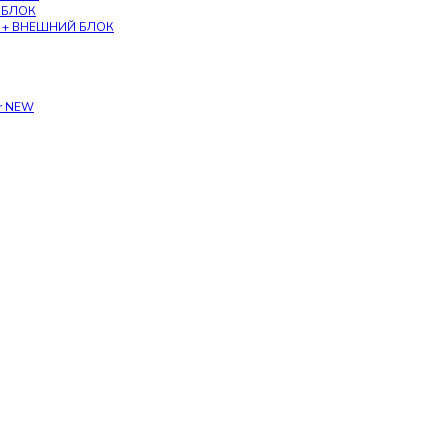
Й БЛОК
па + ВНЕШНИЙ БЛОК
er NEW