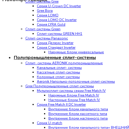
Сплит-системы Gree
Серия U-Crown DC Inverter
Gree Bora
Серия LOMO
Серия LOMO DC Inverter
Серия LYRA Gold
Сплит-системы Green
Сплит-системы GREEN HH1
Сплит-системы Panasonic
Серия Делюкс Inverter
Серия Стандарт Inverter
Наружные блоки универсальные
Полупромышленные сплит-системы
Сплит- системы AERONIK полупромышленные
Канальные сплит- системы
Кассетные сплит-системы
Колонные сплит-системы
Aeronik Напольно-потолочные сплит-системы
Gree Полупромышленные сплит-системы
Мультисплит-системы cерии Free Match IV
Наружные блоки Free Match IV
Настенные блоки Free Match IV
Серия Free Match II DC Inverter
Внутренние блоки канального типа
Внутренние блоки кассетного типа
Внутренние блоки настенного типа
Серия U-match
Внутренние блоки канального типа+ ВНЕШНИ