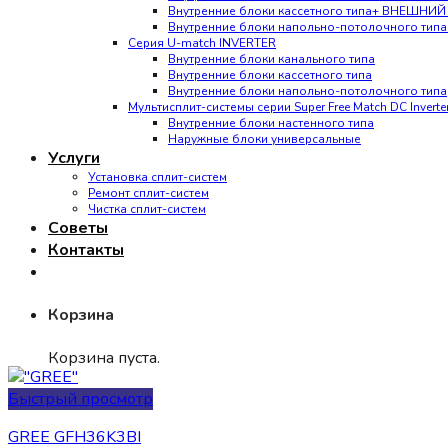
Внутренние блоки кассетного типа+ ВНЕШНИ
Внутренние блоки напольно-потолочного ти
Серия U-match INVERTER
Внутренние блоки канального типа
Внутренние блоки кассетного типа
Внутренние блоки напольно-потолочного типа
Мультисплит-системы серии Super Free Match DC Invert
Внутренние блоки настенного типа
Наружные блоки универсальные
Услуги
Установка сплит-систем
Ремонт сплит-систем
Чистка сплит-систем
Советы
Контакты
Корзина
Корзина пуста.
Быстрый просмотр
GREE GFH36K3BI