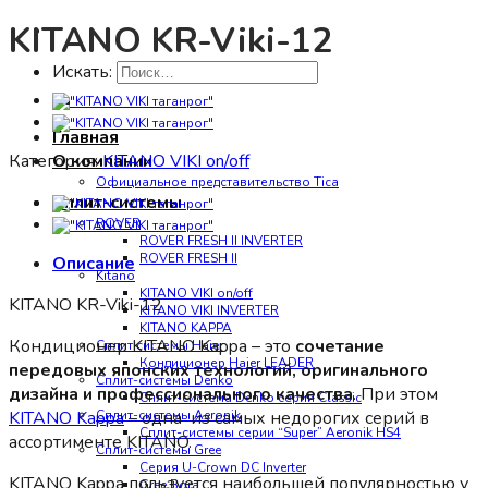
KITANO KR-Viki-12
Искать:
Главная
Категория:
KITANO VIKI on/off
О компании
Официальное представительство Tica
Сплит-системы
ROVER
ROVER FRESH II INVERTER
ROVER FRESH II
Описание
Kitano
KITANO VIKI on/off
KITANO KR-Viki-12
KITANO VIKI INVERTER
KITANO KAPPA
Кондиционер KITANO Kappa – это
сочетание
Сплит системы Haier
Кондиционер Haier LEADER
передовых японских технологий, оригинального
Сплит-системы Denko
дизайна и профессионального качества
. При этом
Сплит-система Denko серии Classic
KITANO Kappa
– одна из самых недорогих серий в
Сплит-системы Aeronik
Сплит-системы серии “Super” Aeronik HS4
ассортименте KITANO.
Сплит-системы Gree
Серия U-Crown DC Inverter
KITANO Kappa пользуется наибольшей популярностью у
Gree Bora