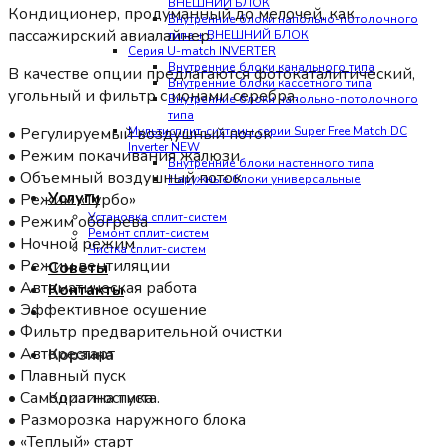
ВНЕШНИЙ БЛОК
Кондиционер, продуманный до мелочей, как
Внутренние блоки напольно-потолочного
пассажирский авиалайнер.
типа + ВНЕШНИЙ БЛОК
Серия U-match INVERTER
Внутренние блоки канального типа
В качестве опции предлагаются фотокаталитический,
Внутренние блоки кассетного типа
угольный и фильтр с ионами серебра.
Внутренние блоки напольно-потолочного
типа
• Регулируемый воздушный поток
Мультисплит-системы серии Super Free Match DC
Inverter NEW
• Режим покачивания жалюзи
Внутренние блоки настенного типа
• Объемный воздушный поток
Наружные блоки универсальные
Услуги
• Режим «Турбо»
Установка сплит-систем
• Режим обогрева
Ремонт сплит-систем
• Ночной режим
Чистка сплит-систем
• Режим вентиляции
Советы
• Автоматическая работа
Контакты
• Эффективное осушение
• Фильтр предварительной очистки
• Авторестарт
Корзина
• Плавный пуск
• Самодиагностика
Корзина пуста.
• Разморозка наружного блока
• «Теплый» старт