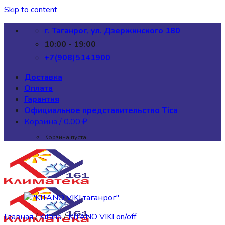
Skip to content
г. Таганрог, ул. Дзержинского 180
10:00 - 19:00
+7(908)5141900
Доставка
Оплата
Гарантия
Официальное представительство Tica
Корзина /
0.00
₽
Корзина пуста.
Главная
/
Kitano
/
KITANO VIKI on/off