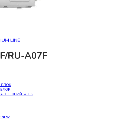
IUM LINE
7F/RU-A07F
Й БЛОК
Й БЛОК
па + ВНЕШНИЙ БЛОК
er NEW