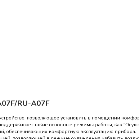
A07F/RU-A07F
тройство, позволяющее установить в помещении комфорт
оддерживает такие основные режимы работы, как “Осушени
ий, обеспечивающих комфортную эксплуатацию прибора.
й, позволяющей в режиме охлаждения избавить воздух о