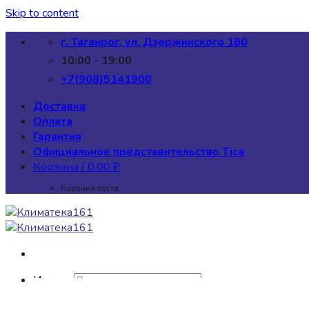
Skip to content
г. Таганрог, ул. Дзержинского 180
10:00 - 19:00
+7(908)5141900
Доставка
Оплата
Гарантия
Официальное представительство Tica
Корзина /
0.00
₽
Корзина пуста.
Искать: