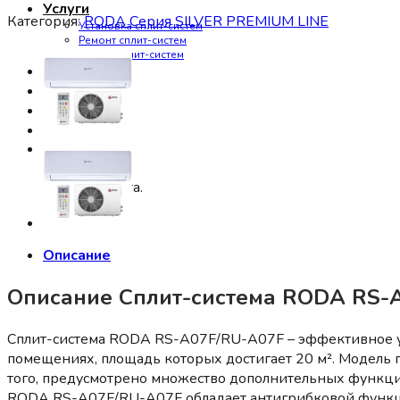
Услуги
Категория:
RODA Серия SILVER PREMIUM LINE
Установка сплит-систем
Ремонт сплит-систем
Чистка сплит-систем
Советы
Контакты
Корзина
Корзина пуста.
Описание
Описание Сплит-система RODA RS-
Сплит-система RODA RS-A07F/RU-A07F – эффективное ус
помещениях, площадь которых достигает 20 м². Модель п
того, предусмотрено множество дополнительных функц
RODA RS-A07F/RU-A07F обладает антигрибковой функцие