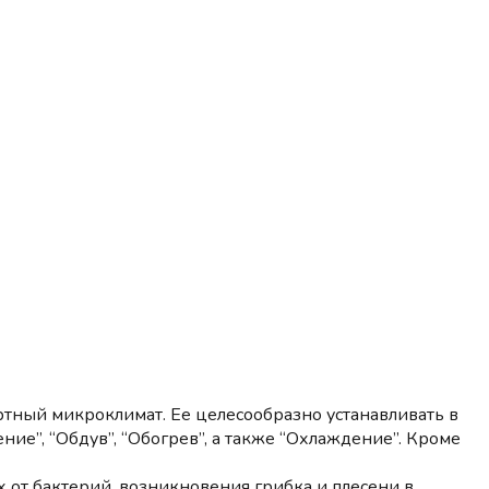
ный микроклимат. Ее целесообразно устанавливать в
е”, “Обдув”, “Обогрев”, а также “Охлаждение”. Кроме
т бактерий, возникновения грибка и плесени в