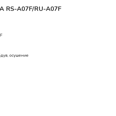
DA RS-A07F/RU-A07F
F
бдув, осушение