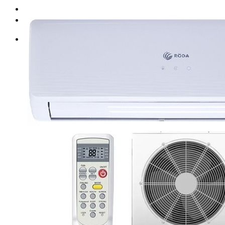
Главная
О компании
Официальное представительство Tica
Сплит-системы
ROVER
ROVER FRESH II INVERTER
ROVER FRESH II
Kitano
KITANO VIKI on/off
KITANO VIKI INVERTER
KITANO KAPPA
Сплит системы Haier
Кондиционер Haier LEADER
Сплит-системы Denko
Сплит-система Denko серии Classic
Сплит-системы Aeronik
Сплит-системы серии “Super” Aeronik HS4
Сплит-системы Gree
Серия U-Crown DC Inverter
Gree Bora
Серия LOMO
Серия LOMO DC Inverter
Серия LYRA Gold
Сплит-системы Green
Сплит-системы GREEN HH1
Сплит-системы Panasonic