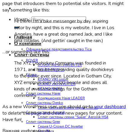
page that introduces them to potential site visitors. It might
say something like this:
Искать:
Hi there! I’m a bike messenger by day, aspiring
actor by night, and this is my website. I live in Los
Angeles, have a great dog named Jack, and I like
Главная
piña coladas. (And gettin’ caught in the rain.)
О компании
Официальное представительство Tica
…or something like this:
Сплит-системы
ROVER
The XYZ Doohickey Company was founded in
ROVER FRESH II INVERTER
1971, and has been providing quality doohickeys
ROVER FRESH II
Kitano
to the public ever since. Located in Gotham City,
KITANO VIKI on/off
XYZ employs over 2,000 people and does all
KITANO VIKI INVERTER
kinds of awesome things for the Gotham
KITANO KAPPA
Сплит системы Haier
community.
Кондиционер Haier LEADER
Сплит-системы Denko
As a new WordPress user, you should go to
your dashboard
Сплит-система Denko серии Classic
to delete this page and create new pages for your content.
Сплит-системы Aeronik
Сплит-системы серии “Super” Aeronik HS4
Have fun!
Сплит-системы Gree
Серия U-Crown DC Inverter
Важная информация
Gree Bora