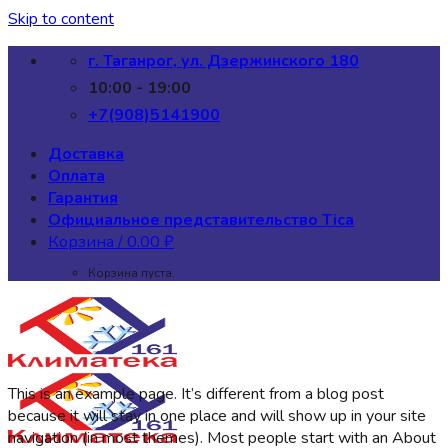
Skip to content
г. Таганрог, ул. Дзержинского 180
10:00 - 19:00
+7(908)5141900
Доставка
Оплата
Гарантия
Официальное представительство Tica
Корзина /
0.00
₽
Корзина пуста.
This is an example page. It’s different from a blog post
because it will stay in one place and will show up in your site
navigation (in most themes). Most people start with an About