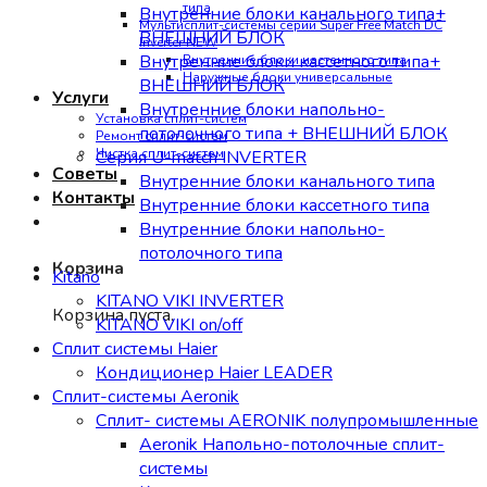
типа
Внутренние блоки канального типа+
Мультисплит-системы серии Super Free Match DC
ВНЕШНИЙ БЛОК
Inverter NEW
Внутренние блоки кассетного типа+
Внутренние блоки настенного типа
Наружные блоки универсальные
ВНЕШНИЙ БЛОК
Услуги
Внутренние блоки напольно-
Установка сплит-систем
потолочного типа + ВНЕШНИЙ БЛОК
Ремонт сплит-систем
Чистка сплит-систем
Серия U-match INVERTER
Советы
Внутренние блоки канального типа
Контакты
Внутренние блоки кассетного типа
Внутренние блоки напольно-
потолочного типа
Корзина
Kitano
KITANO VIKI INVERTER
Корзина пуста.
KITANO VIKI on/off
Сплит системы Haier
Кондиционер Haier LEADER
Сплит-системы Aeronik
Сплит- системы AERONIK полупромышленные
Aeronik Напольно-потолочные сплит-
системы