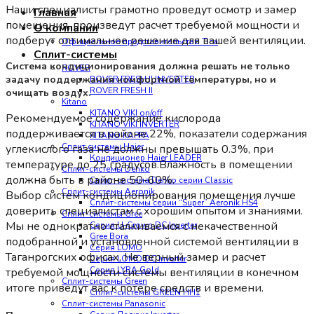
Наши специалисты грамотно проведут осмотр и замер
Главная
помещения, произведут расчет требуемой мощности и
О компании
подберут оптимальное решение для вашей вентиляции.
Официальное представительство Tica
Сплит-системы
Система кондиционирования должна решать не только
ROVER
задачу поддержания комфортной температуры, но и
ROVER FRESH II INVERTER
ROVER FRESH II
очищать воздух.
Kitano
KITANO VIKI on/off
Рекомендуемое содержание кислорода
KITANO VIKI INVERTER
поддерживается в районе 22%, показатели содержания
KITANO KAPPA
Сплит системы Haier
углекислого газа не должны превышать 0.3%, при
Кондиционер Haier LEADER
температуре до 25 градусов.Влажность в помещении
Сплит-системы Denko
должна быть в районе 50-60%.
Сплит-система Denko серии Classic
Сплит-системы Aeronik
Выбор систем кондиционирования помещения лучше
Сплит-системы серии “Super” Aeronik HS4
доверить специалистам с хорошим опытом и знаниями.
Сплит-системы Gree
Мы не однократно сталкиваемся с некачественной
Серия U-Crown DC Inverter
Gree Bora
подобранной и установленной системой вентиляции в
Серия LOMO
Таганрогских офисах. Не верный замер и расчет
Серия LOMO DC Inverter
Серия LYRA Gold
требуемой мощности системы вентиляции в конечном
Сплит-системы Green
итоге приведут вас к потере средств и времени.
Сплит-системы GREEN HH1
Сплит-системы Panasonic